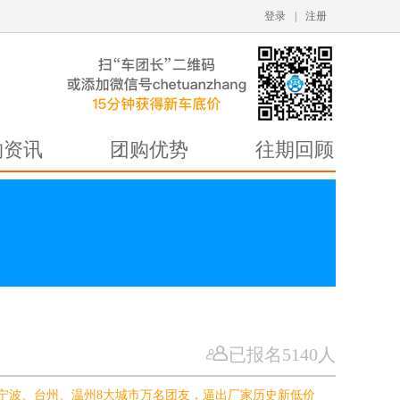
登录
|
注册
购资讯
团购优势
往期回顾
已报名
5140
人
宁波、台州、温州8大城市万名团友，逼出厂家历史新低价