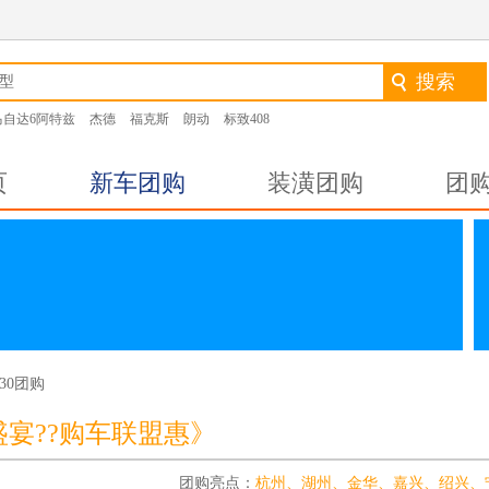
马自达6阿特兹
杰德
福克斯
朗动
标致408
页
新车团购
装潢团购
团
30团购
盛宴??购车联盟惠》
团购亮点：
杭州、湖州、金华、嘉兴、绍兴、