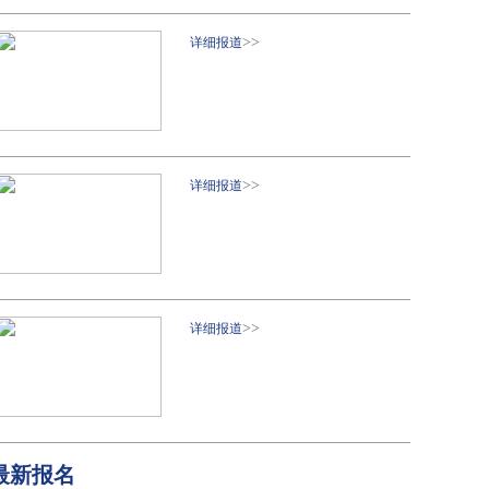
>>
详细报道
数 5759
累计人数 2800
累
数 203
带团次数 146
带
数 2214
购车台数 1128
购
>>
详细报道
>>
详细报道
最新报名