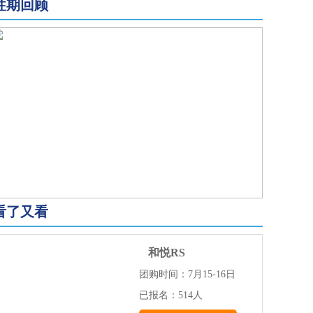
往期回顾
看了又看
和悦RS
团购时间：7月15-16日
已报名：514人