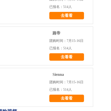
已报名：514人
去看看
路帝
团购时间：7月15-16日
已报名：514人
去看看
Sienna
团购时间：7月15-16日
已报名：514人
去看看