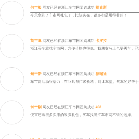
何**银
网友已经在浙江车市网团购成功
福克斯
今天拿到了车市网礼包了，比较实在，很多都是用得着的！
胡**逸
网友已经在浙江车市网团购成功
卡罗拉
浙江买车就找车市网，方便价格也很低。我朋友马上也要买车，已
鲍**新
网友已经在浙江车市网团购成功
福瑞迪
车市网活动很给力，在4S店帮忙谈价格，对比车型。买车的好帮
钟**刚
网友已经在浙江车市网团购成功
408
便宜还送很多实用的装潢礼包，买车找浙江车市网不错的选择。