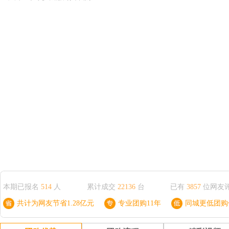
本期已报名
514
人
累计成交
22136
台
已有
3857
位网友
共计为网友节省1.28亿元
专业团购11年
同城更低团购