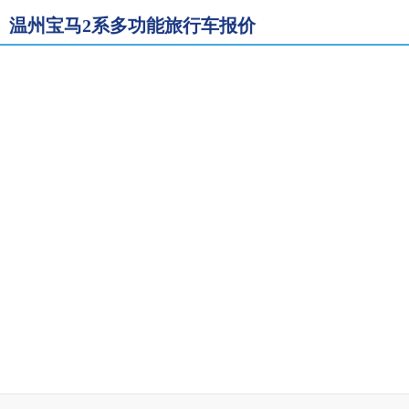
温州宝马2系多功能旅行车报价