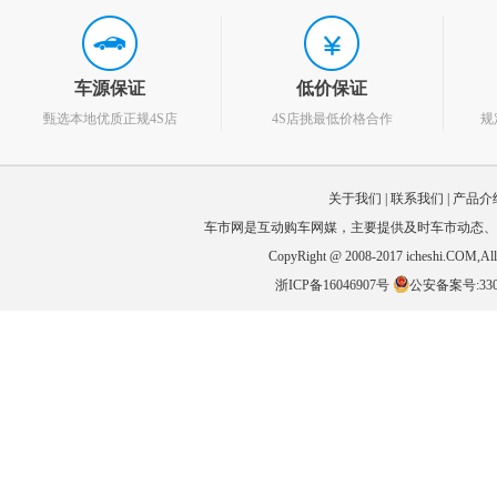
车源保证
低价保证
甄选本地优质正规4S店
4S店挑最低价格合作
规
关于我们
|
联系我们
|
产品介
车市网是互动购车网媒，主要提供及时车市动态、
CopyRight @ 2008-2017 icheshi
浙ICP备16046907号
公安备案号:3301