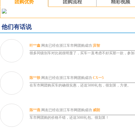
团购优势
团购流程
精彩视频
他们有话说
叶**鑫
网友已经在浙江车市网团购成功
滨智
很多同级别车对比就很明显了，买车一直考虑不好买那一款，参加车
陈**轶
网友已经在浙江车市网团购成功
CX一5
在车市网团购买车的确很实惠，还送5000礼包，很划算，方便。
陈**燕
网友已经在浙江车市网团购成功
威朗
车市网团购的价格不错，还送5000礼包。很划算！