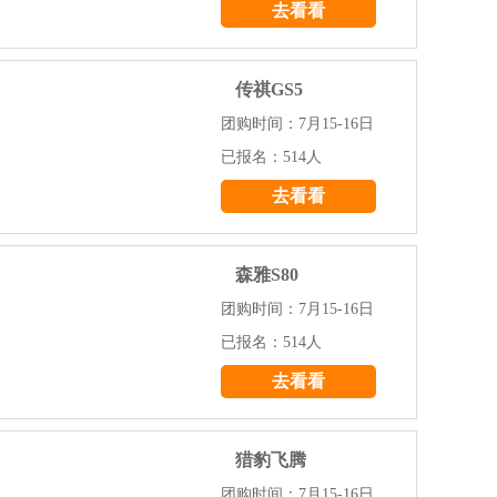
去看看
传祺GS5
团购时间：7月15-16日
已报名：514人
去看看
森雅S80
团购时间：7月15-16日
已报名：514人
去看看
猎豹飞腾
团购时间：7月15-16日