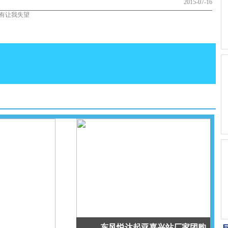
2015-07-16
有让我失望
东风悦达起亚嘉兴站厂家团购