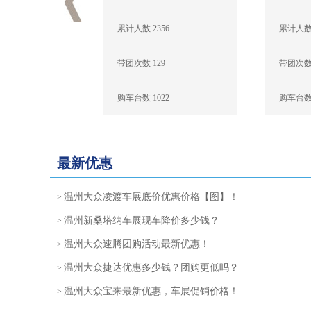
00
累计人数 2356
累计人数 
6
带团次数 129
带团次数 
28
购车台数 1022
购车台数 
最新优惠
温州大众凌渡车展底价优惠价格【图】！
>
温州新桑塔纳车展现车降价多少钱？
>
温州大众速腾团购活动最新优惠！
>
温州大众捷达优惠多少钱？团购更低吗？
>
温州大众宝来最新优惠，车展促销价格！
>