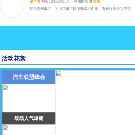
谢**海
网友已经在浙江车市网团购成功
朗逸
我是衢州车主，为浙江车市网团购慕名而来。看来没有让我失望
活动花絮
汽车联盟峰会
场场人气爆棚
车坛争霸会汽车版非诚勿扰，
每届报名车友人气爆棚