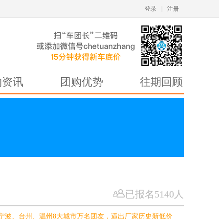
登录
|
注册
购资讯
团购优势
往期回顾
已报名
5140
人
宁波、台州、温州8大城市万名团友，逼出厂家历史新低价