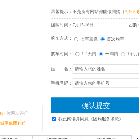
温馨提示：
不是所有网站都能做团购（
为什
团购时间：
7月15-16日
团购
购车方式：
旧车置换
首次购车
购车时间：
1-2天内
一周内
1个月
姓 名：
手机号码：
857
位网友评价
我已阅读并同意
《团购服务条款》
城更低团购价