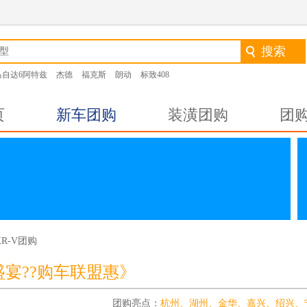
马自达6阿特兹
杰德
福克斯
朗动
标致408
页
新车团购
装潢团购
团
R-V团购
盛宴??购车联盟惠》
团购亮点：
杭州、湖州、金华、嘉兴、绍兴、