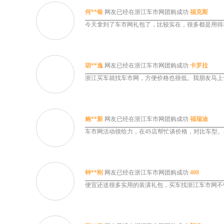
何**银
网友已经在浙江车市网团购成功
福克斯
今天拿到了车市网礼包了，比较实在，很多都是用得
胡**逸
网友已经在浙江车市网团购成功
卡罗拉
浙江买车就找车市网，方便价格也很低。我朋友马上
鲍**新
网友已经在浙江车市网团购成功
福瑞迪
车市网活动很给力，在4S店帮忙谈价格，对比车型
钟**刚
网友已经在浙江车市网团购成功
408
便宜还送很多实用的装潢礼包，买车找浙江车市网不