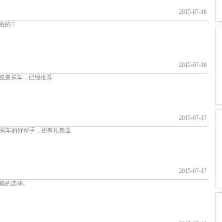
2015-07-18
着的！
2015-07-18
也要买车，已经推荐
2015-07-17
。买车的好帮手，还有礼包送
2015-07-17
错的选择。