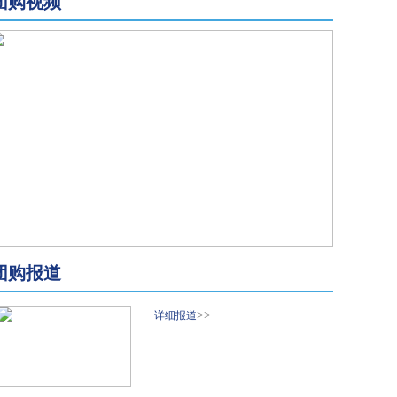
团购视频
团购报道
>>
详细报道
团长 王团长
荣誉团长 吴团长