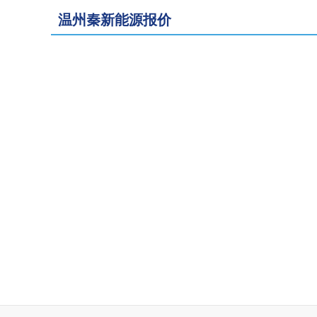
温州秦新能源报价