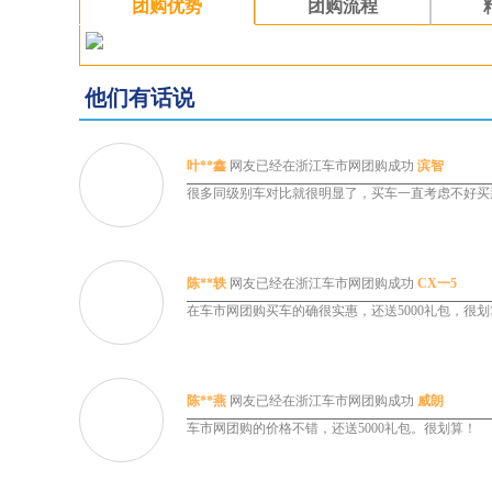
团购优势
团购流程
他们有话说
叶**鑫
网友已经在浙江车市网团购成功
滨智
很多同级别车对比就很明显了，买车一直考虑不好买那
陈**轶
网友已经在浙江车市网团购成功
CX一5
在车市网团购买车的确很实惠，还送5000礼包，很
陈**燕
网友已经在浙江车市网团购成功
威朗
车市网团购的价格不错，还送5000礼包。很划算！