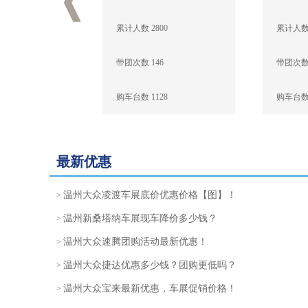
59
累计人数 2800
累计人数 
3
带团次数 146
带团次数 
14
购车台数 1128
购车台数 
最新优惠
温州大众凌渡车展底价优惠价格【图】！
>
温州新桑塔纳车展现车降价多少钱？
>
温州大众速腾团购活动最新优惠！
>
温州大众捷达优惠多少钱？团购更低吗？
>
温州大众宝来最新优惠，车展促销价格！
>