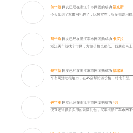
何**银
网友已经在浙江车市网团购成功
福克斯
今天拿到了车市网礼包了，比较实在，很多都是用得
胡**逸
网友已经在浙江车市网团购成功
卡罗拉
浙江买车就找车市网，方便价格也很低。我朋友马上
鲍**新
网友已经在浙江车市网团购成功
福瑞迪
车市网活动很给力，在4S店帮忙谈价格，对比车型
钟**刚
网友已经在浙江车市网团购成功
408
便宜还送很多实用的装潢礼包，买车找浙江车市网不