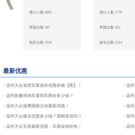
累计人数 4895
累计人数 5759
带团次数 187
带团次数 203
购车台数 1954
购车台数 2214
最新优惠
温州大众凌渡车展底价优惠价格【图】！
温州
>
>
温州新桑塔纳车展现车降价多少钱？
温州
>
>
温州大众速腾团购活动最新优惠！
温州
>
>
温州大众捷达优惠多少钱？团购更低吗？
温州
>
>
温州大众宝来最新优惠，车展促销价格！
温州
>
>