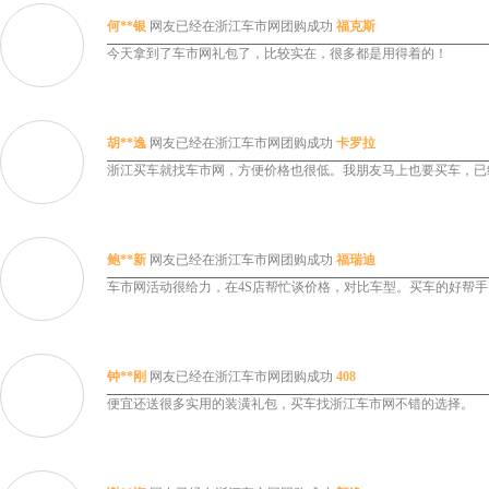
何**银
网友已经在浙江车市网团购成功
福克斯
今天拿到了车市网礼包了，比较实在，很多都是用得着的！
胡**逸
网友已经在浙江车市网团购成功
卡罗拉
浙江买车就找车市网，方便价格也很低。我朋友马上也要买车，已
鲍**新
网友已经在浙江车市网团购成功
福瑞迪
车市网活动很给力，在4S店帮忙谈价格，对比车型。买车的好帮
钟**刚
网友已经在浙江车市网团购成功
408
便宜还送很多实用的装潢礼包，买车找浙江车市网不错的选择。