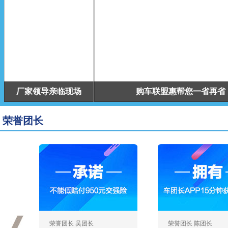
厂家领导亲临现场
购车联盟惠帮您一省再省
东风悦达起亚百城千团嘉兴站
购车联盟惠得到杭城车友的支持与认可，帮助
当日成交321台
愉悦的环境中购得爱车。
荣誉团长
荣誉团长 吴团长
荣誉团长 陈团长