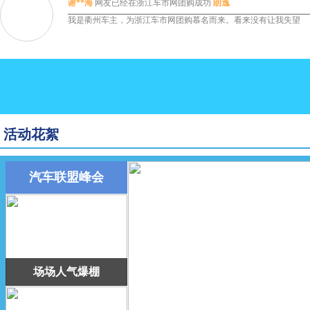
谢**海
网友已经在浙江车市网团购成功
朗逸
我是衢州车主，为浙江车市网团购慕名而来。看来没有让我失望
活动花絮
汽车联盟峰会
场场人气爆棚
车坛争霸会汽车版非诚勿扰，
每届报名车友人气爆棚