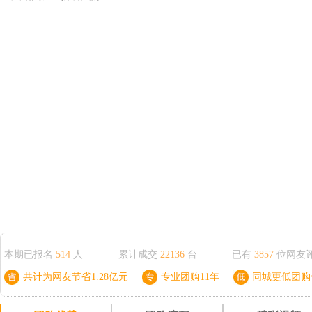
本期已报名
514
人
累计成交
22136
台
已有
3857
位网友
共计为网友节省1.28亿元
专业团购11年
同城更低团购