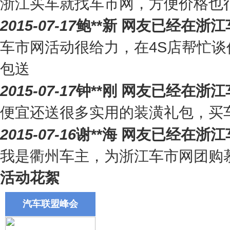
浙江买车就找车市网，方便价格也
2015-07-17
鲍**新
网友已经在浙江
车市网活动很给力，在4S店帮忙
包送
2015-07-17
钟**刚
网友已经在浙江
便宜还送很多实用的装潢礼包，买
2015-07-16
谢**海
网友已经在浙江
我是衢州车主，为浙江车市网团购
活动花絮
汽车联盟峰会