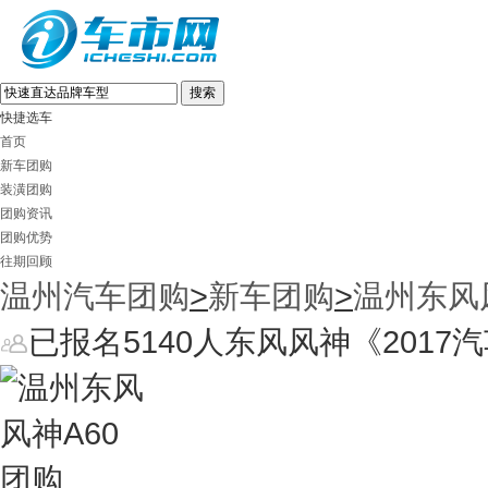
温州
[
选择城市
]
热门车型：
快捷选车
宝来
首页
马自达6阿特兹
新车团购
杰德
装潢团购
福克斯
团购资讯
朗动
团购优势
标致408
往期回顾
温州汽车团购
>
新车团购
>
温州东风
已报名
5140
人
东风风神《2017