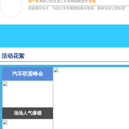
谢**海
网友已经在浙江车市网团购成功
朗逸
我是衢州车主，为浙江车市网团购慕名而来。看来没有让我失望
活动花絮
汽车联盟峰会
场场人气爆棚
车坛争霸会汽车版非诚勿扰，
每届报名车友人气爆棚