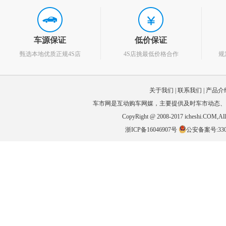
车源保证
低价保证
甄选本地优质正规4S店
4S店挑最低价格合作
规
关于我们
|
联系我们
|
产品介
车市网是互动购车网媒，主要提供及时车市动态、
CopyRight @ 2008-2017 icheshi
浙ICP备16046907号
公安备案号:3301