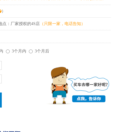
）
么
地点：
厂家授权的4S店
（只限一家，电话告知）
内
3个月内
3个月后