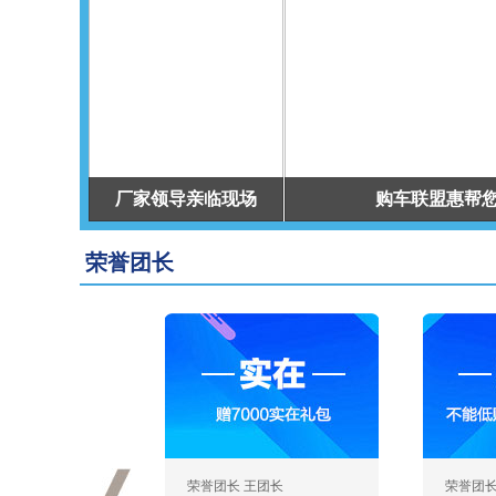
厂家领导亲临现场
购车联盟惠帮
东风悦达起亚百城千团嘉兴站
购车联盟惠得到杭城车友的支持
当日成交321台
愉悦的环境中购得爱车。
荣誉团长
李团长
荣誉团长 王团长
荣誉团长