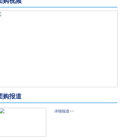
团购视频
团购报道
>>
详细报道
团长 李团长
荣誉团长 王团长