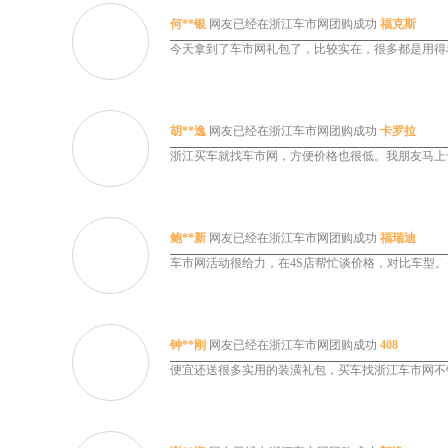
何**银
网友已经在浙江车市网团购成功
福克斯
今天拿到了车市网礼包了，比较实在，很多都是用得
胡**逸
网友已经在浙江车市网团购成功
卡罗拉
浙江买车就找车市网，方便价格也很低。我朋友马上
鲍**新
网友已经在浙江车市网团购成功
福瑞迪
车市网活动很给力，在4S店帮忙谈价格，对比车型
钟**刚
网友已经在浙江车市网团购成功
408
便宜还送很多实用的装潢礼包，买车找浙江车市网不