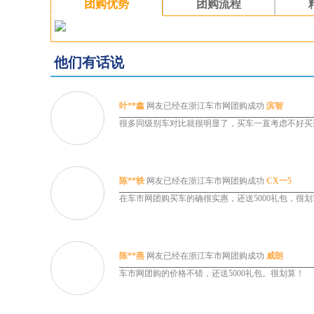
团购优势
团购流程
他们有话说
叶**鑫
网友已经在浙江车市网团购成功
滨智
很多同级别车对比就很明显了，买车一直考虑不好买那
陈**轶
网友已经在浙江车市网团购成功
CX一5
在车市网团购买车的确很实惠，还送5000礼包，很
陈**燕
网友已经在浙江车市网团购成功
威朗
车市网团购的价格不错，还送5000礼包。很划算！