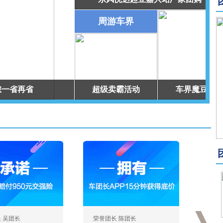
东风悦达起亚百城千团嘉兴站当日成交321台
周游车界
您一省再省
超级卖霸活动
车界魔豆
与认可，帮助车友在轻松
评选整个温州的优秀销售顾
香车与美女的邂逅，评
问，第一名奖励小轿车一辆
选最美车模
 吴团长
荣誉团长 陈团长
荣誉