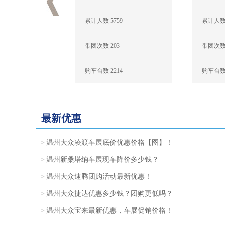
95
累计人数 5759
累计人数 
7
带团次数 203
带团次数 
54
购车台数 2214
购车台数 
最新优惠
温州大众凌渡车展底价优惠价格【图】！
>
温州新桑塔纳车展现车降价多少钱？
>
温州大众速腾团购活动最新优惠！
>
温州大众捷达优惠多少钱？团购更低吗？
>
温州大众宝来最新优惠，车展促销价格！
>