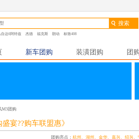
马自达6阿特兹
杰德
福克斯
朗动
标致408
页
新车团购
装潢团购
团
风M3团购
购盛宴??购车联盟惠》
团购亮点：
杭州、湖州、金华、嘉兴、绍兴、