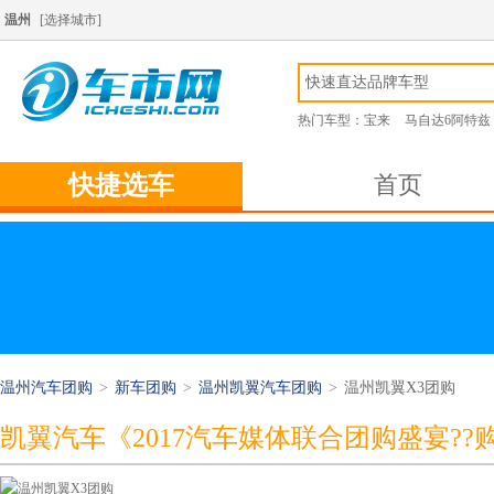
温州
[
选择城市
]
热门车型：
宝来
马自达6阿特兹
快捷选车
首页
温州汽车团购
>
新车团购
>
温州凯翼汽车团购
>
温州凯翼X3团购
凯翼汽车《2017汽车媒体联合团购盛宴??