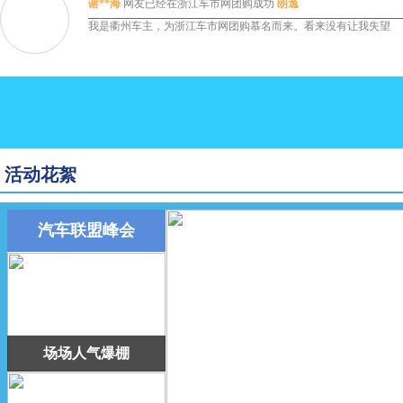
谢**海
网友已经在浙江车市网团购成功
朗逸
我是衢州车主，为浙江车市网团购慕名而来。看来没有让我失望
活动花絮
汽车联盟峰会
场场人气爆棚
车坛争霸会汽车版非诚勿扰，
每届报名车友人气爆棚