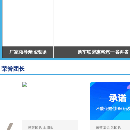
厂家领导亲临现场
购车联盟惠帮您一省再省
东风悦达起亚百城千团嘉兴站
购车联盟惠得到杭城车友的支持与认可，帮助
当日成交321台
愉悦的环境中购得爱车。
荣誉团长
荣誉团长 王团长
荣誉团长 吴团长