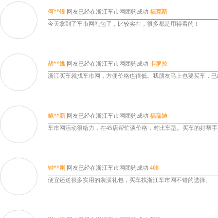
何**银
网友已经在浙江车市网团购成功
福克斯
今天拿到了车市网礼包了，比较实在，很多都是用得着的！
胡**逸
网友已经在浙江车市网团购成功
卡罗拉
浙江买车就找车市网，方便价格也很低。我朋友马上也要买车，已
鲍**新
网友已经在浙江车市网团购成功
福瑞迪
车市网活动很给力，在4S店帮忙谈价格，对比车型。买车的好帮
钟**刚
网友已经在浙江车市网团购成功
408
便宜还送很多实用的装潢礼包，买车找浙江车市网不错的选择。