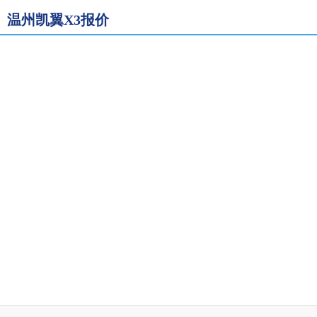
温州凯翼X3报价