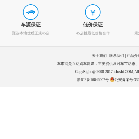
车源保证
低价保证
甄选本地优质正规4S店
4S店挑最低价格合作
规
关于我们
|
联系我们
|
产品介
车市网是互动购车网媒，主要提供及时车市动态、
CopyRight @ 2008-2017 icheshi
浙ICP备16046907号
公安备案号:3301