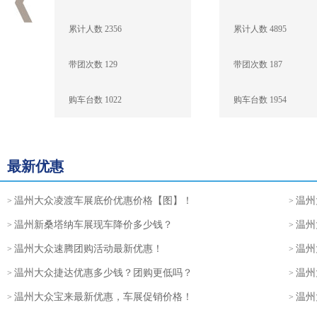
累计人数 2356
累计人数 4895
带团次数 129
带团次数 187
购车台数 1022
购车台数 1954
最新优惠
温州大众凌渡车展底价优惠价格【图】！
温州
>
>
温州新桑塔纳车展现车降价多少钱？
温州
>
>
温州大众速腾团购活动最新优惠！
温州
>
>
温州大众捷达优惠多少钱？团购更低吗？
温州
>
>
温州大众宝来最新优惠，车展促销价格！
温州
>
>