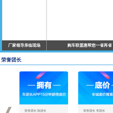
厂家领导亲临现场
购车联盟惠帮您一省再省
东风悦达起亚百城千团嘉兴站
购车联盟惠得到杭城车友的支持与认可，帮助
当日成交321台
愉悦的环境中购得爱车。
荣誉团长
荣誉团长 陈团长
荣誉团长 李团长