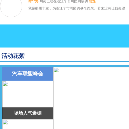
谢**海
网友已经在浙江车市网团购成功
朗逸
我是衢州车主，为浙江车市网团购慕名而来。看来没有让我失望
活动花絮
汽车联盟峰会
场场人气爆棚
车坛争霸会汽车版非诚勿扰，
每届报名车友人气爆棚