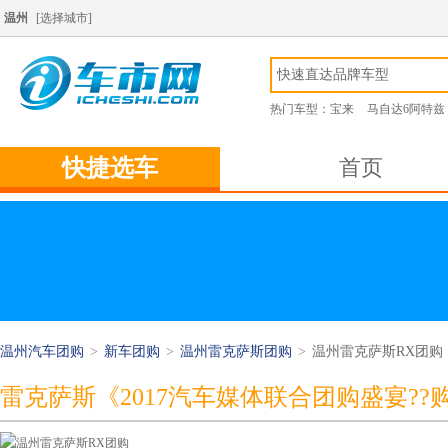
温州
[
选择城市
]
热门车型：
宝来
马自达6阿特兹
快捷选车
首页
温州汽车团购
>
新车团购
>
温州雷克萨斯团购
>
温州雷克萨斯RX团购
雷克萨斯《2017汽车媒体联合团购盛宴??