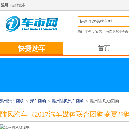
温州
[
选择城市
]
热门车型：
宝来
马自达6阿特兹
快捷选车
首页
温州汽车团购
>
新车团购
>
温州陆风汽车团购
>
温州陆风X8团购
陆风汽车《2017汽车媒体联合团购盛宴??