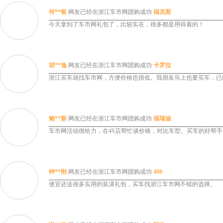
何**银
网友已经在浙江车市网团购成功
福克斯
今天拿到了车市网礼包了，比较实在，很多都是用得着的！
胡**逸
网友已经在浙江车市网团购成功
卡罗拉
浙江买车就找车市网，方便价格也很低。我朋友马上也要买车，已
鲍**新
网友已经在浙江车市网团购成功
福瑞迪
车市网活动很给力，在4S店帮忙谈价格，对比车型。买车的好帮
钟**刚
网友已经在浙江车市网团购成功
408
便宜还送很多实用的装潢礼包，买车找浙江车市网不错的选择。