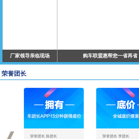
厂家领导亲临现场
购车联盟惠帮您一省再省
东风悦达起亚百城千团嘉兴站
购车联盟惠得到杭城车友的支持与认可，帮助
当日成交321台
愉悦的环境中购得爱车。
荣誉团长
荣誉团长 陈团长
荣誉团长 李团长