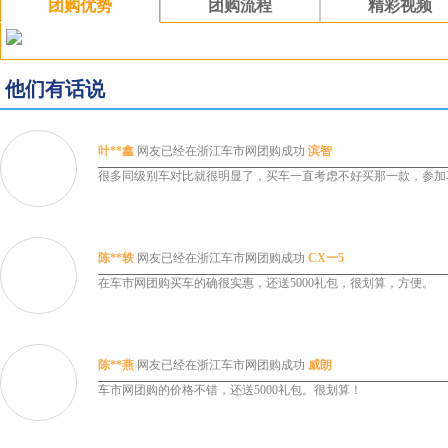
团购优势
团购流程
精彩视频
他们有话说
叶**鑫
网友已经在浙江车市网团购成功
滨智
很多同级别车对比就很明显了，买车一直考虑不好买那一款，参加车
陈**轶
网友已经在浙江车市网团购成功
CX一5
在车市网团购买车的确很实惠，还送5000礼包，很划算，方便。
陈**燕
网友已经在浙江车市网团购成功
威朗
车市网团购的价格不错，还送5000礼包。很划算！