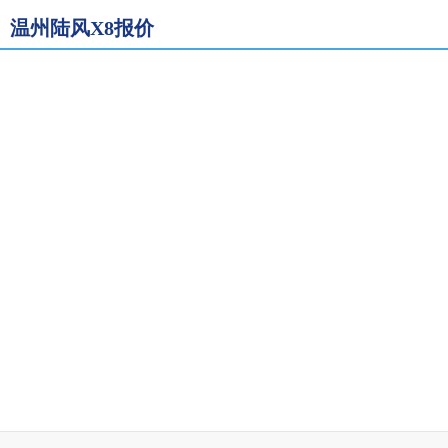
温州陆风X8报价