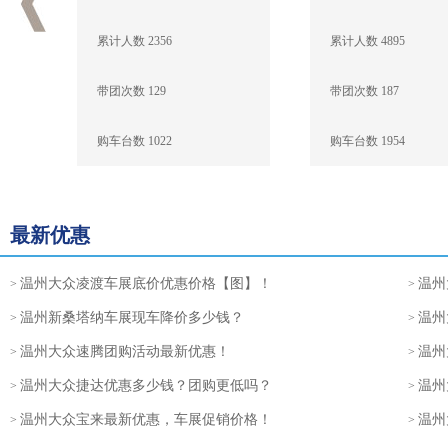
累计人数 2356
累计人数 4895
带团次数 129
带团次数 187
购车台数 1022
购车台数 1954
最新优惠
温州大众凌渡车展底价优惠价格【图】！
温州
>
>
温州新桑塔纳车展现车降价多少钱？
温州
>
>
温州大众速腾团购活动最新优惠！
温州
>
>
温州大众捷达优惠多少钱？团购更低吗？
温州
>
>
温州大众宝来最新优惠，车展促销价格！
温州
>
>