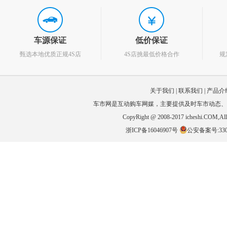
车源保证
低价保证
甄选本地优质正规4S店
4S店挑最低价格合作
规
关于我们
|
联系我们
|
产品介
车市网是互动购车网媒，主要提供及时车市动态、
CopyRight @ 2008-2017 icheshi
浙ICP备16046907号
公安备案号:3301