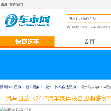
温州
[
选择城市
]
热门车型：
宝来
马自达6阿特兹
快捷选车
首页
温州汽车团购
>
新车团购
>
温州一汽马自达团购
>
温州马自达CX-4团
一汽马自达《2017汽车媒体联合团购盛宴