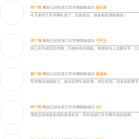
何**银
网友已经在浙江车市网团购成功
福克斯
今天拿到了车市网礼包了，比较实在，很多都是用得着的！
胡**逸
网友已经在浙江车市网团购成功
卡罗拉
浙江买车就找车市网，方便价格也很低。我朋友马上也要买车，已
鲍**新
网友已经在浙江车市网团购成功
福瑞迪
车市网活动很给力，在4S店帮忙谈价格，对比车型。买车的好帮
钟**刚
网友已经在浙江车市网团购成功
408
便宜还送很多实用的装潢礼包，买车找浙江车市网不错的选择。