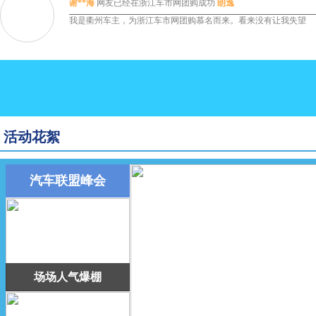
谢**海
网友已经在浙江车市网团购成功
朗逸
我是衢州车主，为浙江车市网团购慕名而来。看来没有让我失望
活动花絮
汽车联盟峰会
场场人气爆棚
车坛争霸会汽车版非诚勿扰，
每届报名车友人气爆棚