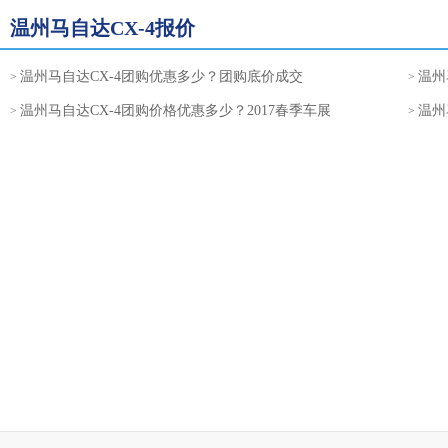
温州马自达CX-4报价
温州马自达CX-4团购优惠多少？团购底价成交
温州
>
>
温州马自达CX-4团购价格优惠多少？2017春季车展
温州
>
>