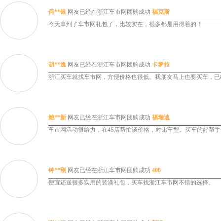
何**银
网友已经在浙江车市网团购成功
福克斯
今天拿到了车市网礼包了，比较实在，很多都是用得着的！
胡**逸
网友已经在浙江车市网团购成功
卡罗拉
浙江买车就找车市网，方便价格也很低。我朋友马上也要买车，已
鲍**新
网友已经在浙江车市网团购成功
福瑞迪
车市网活动很给力，在4S店帮忙谈价格，对比车型。买车的好帮
钟**刚
网友已经在浙江车市网团购成功
408
便宜还送很多实用的装潢礼包，买车找浙江车市网不错的选择。