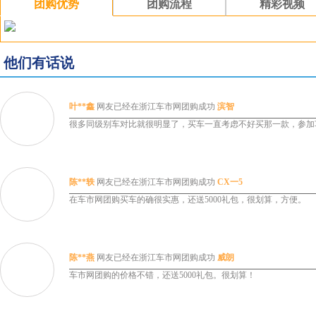
团购优势
团购流程
精彩视频
他们有话说
叶**鑫
网友已经在浙江车市网团购成功
滨智
很多同级别车对比就很明显了，买车一直考虑不好买那一款，参加车
陈**轶
网友已经在浙江车市网团购成功
CX一5
在车市网团购买车的确很实惠，还送5000礼包，很划算，方便。
陈**燕
网友已经在浙江车市网团购成功
威朗
车市网团购的价格不错，还送5000礼包。很划算！