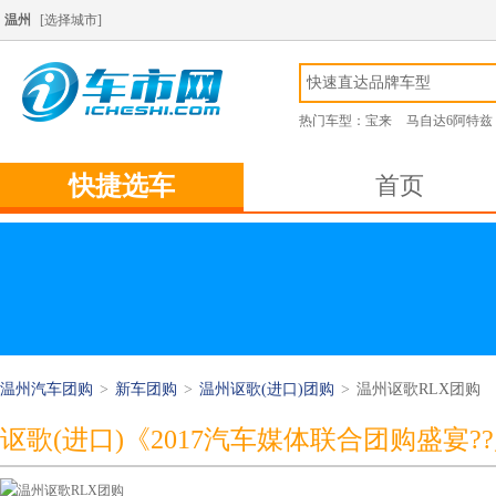
温州
[
选择城市
]
热门车型：
宝来
马自达6阿特兹
快捷选车
首页
温州汽车团购
>
新车团购
>
温州讴歌(进口)团购
>
温州讴歌RLX团购
讴歌(进口)《2017汽车媒体联合团购盛宴?