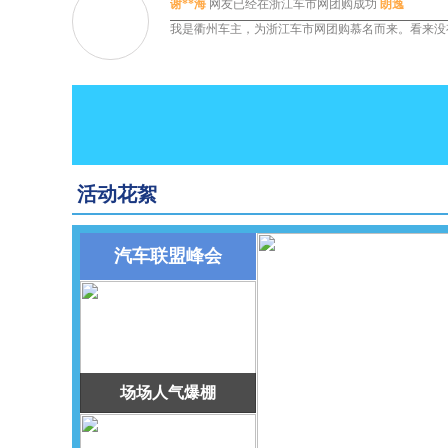
谢**海
网友已经在浙江车市网团购成功
朗逸
我是衢州车主，为浙江车市网团购慕名而来。看来没
活动花絮
汽车联盟峰会
场场人气爆棚
车坛争霸会汽车版非诚勿扰，
每届报名车友人气爆棚