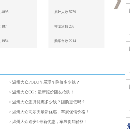
4895
累计人数 5759
累计人
187
带团次数 203
带团次
1954
购车台数 2214
购车台
温州大众POLO车展现车降价多少钱？
>
温州大众CC：最新报价团友抢购！
>
温州大众迈腾优惠多少钱？团购更低吗？
>
温州大众高尔夫最新优惠，车展促销价格！
>
温州大众途安L最新优惠，车展促销价格！
>