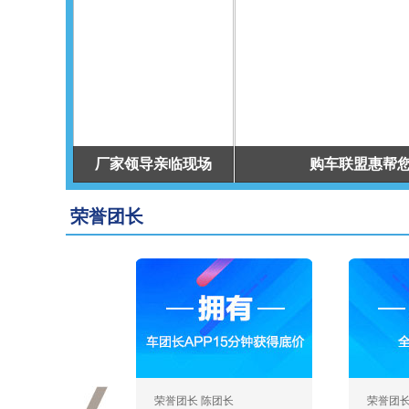
厂家领导亲临现场
购车联盟惠帮
东风悦达起亚百城千团嘉兴站
购车联盟惠得到杭城车友的支持
当日成交321台
愉悦的环境中购得爱车。
荣誉团长
吴团长
荣誉团长 陈团长
荣誉团长