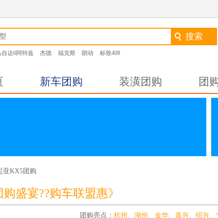
马自达6阿特兹
杰德
福克斯
朗动
标致408
页
新车团购
装潢团购
团
起亚KX5团购
团购盛宴??购车联盟惠》
团购亮点：
杭州、湖州、金华、嘉兴、绍兴、