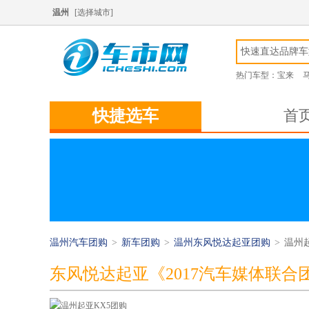
温州
[
选择城市
]
热门车型：
宝来
快捷选车
首
温州汽车团购
>
新车团购
>
温州东风悦达起亚团购
>
温州
东风悦达起亚《2017汽车媒体联合