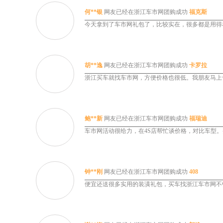
何**银
网友已经在浙江车市网团购成功
福克斯
今天拿到了车市网礼包了，比较实在，很多都是用得
胡**逸
网友已经在浙江车市网团购成功
卡罗拉
浙江买车就找车市网，方便价格也很低。我朋友马上
鲍**新
网友已经在浙江车市网团购成功
福瑞迪
车市网活动很给力，在4S店帮忙谈价格，对比车型
钟**刚
网友已经在浙江车市网团购成功
408
便宜还送很多实用的装潢礼包，买车找浙江车市网不