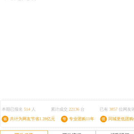
本期已报名
514
人
累计成交
22136
台
已有
3857
位网友
共计为网友节省1.28亿元
专业团购11年
同城更低团购