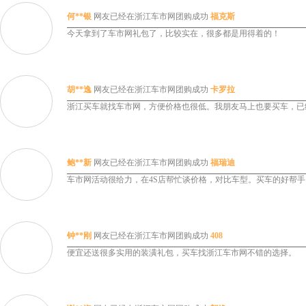
何**银
网友已经在浙江车市网团购成功
福克斯
今天拿到了车市网礼包了，比较实在，很多都是用得着的！
胡**逸
网友已经在浙江车市网团购成功
卡罗拉
浙江买车就找车市网，方便价格也很低。我朋友马上也要买车，已
鲍**新
网友已经在浙江车市网团购成功
福瑞迪
车市网活动很给力，在4S店帮忙谈价格，对比车型。买车的好帮
钟**刚
网友已经在浙江车市网团购成功
408
便宜还送很多实用的装潢礼包，买车找浙江车市网不错的选择。