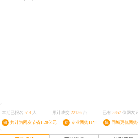
本期已报名
514
人
累计成交
22136
台
已有
3857
位网友
共计为网友节省1.28亿元
专业团购11年
同城更低团购