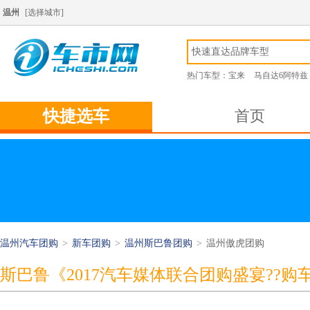
温州
[
选择城市
]
热门车型：
宝来
马自达6阿特兹
快捷选车
首页
温州汽车团购
>
新车团购
>
温州斯巴鲁团购
>
温州傲虎团购
斯巴鲁《2017汽车媒体联合团购盛宴??购