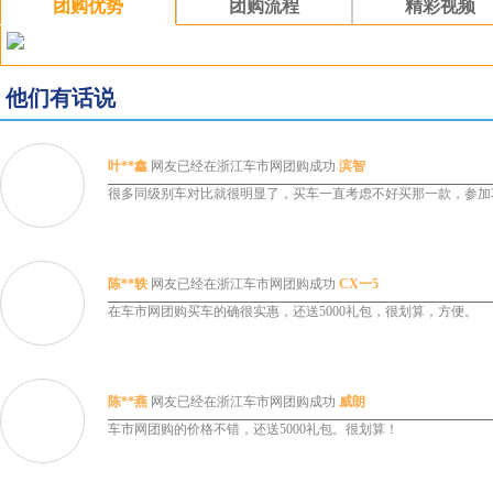
团购优势
团购流程
精彩视频
他们有话说
叶**鑫
网友已经在浙江车市网团购成功
滨智
很多同级别车对比就很明显了，买车一直考虑不好买那一款，参加车
陈**轶
网友已经在浙江车市网团购成功
CX一5
在车市网团购买车的确很实惠，还送5000礼包，很划算，方便。
陈**燕
网友已经在浙江车市网团购成功
威朗
车市网团购的价格不错，还送5000礼包。很划算！