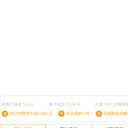
本期已报名
514
人
累计成交
22136
台
已有
3857
位网友
共计为网友节省1.28亿元
专业团购11年
同城更低团购