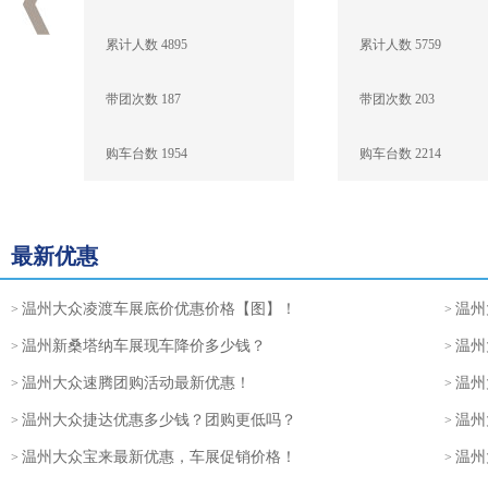
累计人数 4895
累计人数 5759
带团次数 187
带团次数 203
购车台数 1954
购车台数 2214
最新优惠
温州大众凌渡车展底价优惠价格【图】！
温州
>
>
温州新桑塔纳车展现车降价多少钱？
温州
>
>
温州大众速腾团购活动最新优惠！
温州
>
>
温州大众捷达优惠多少钱？团购更低吗？
温州
>
>
温州大众宝来最新优惠，车展促销价格！
温州
>
>