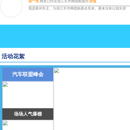
谢**海
网友已经在浙江车市网团购成功
朗逸
我是衢州车主，为浙江车市网团购慕名而来。看来没有让我失望
活动花絮
汽车联盟峰会
场场人气爆棚
车坛争霸会汽车版非诚勿扰，
每届报名车友人气爆棚