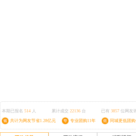
本期已报名
514
人
累计成交
22136
台
已有
3857
位网友
共计为网友节省1.28亿元
专业团购11年
同城更低团购