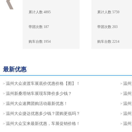
累计人数 4895
累计人数 5759
带团次数 187
带团次数 203
购车台数 1954
购车台数 2214
最新优惠
温州大众凌渡车展底价优惠价格【图】！
温州
>
>
温州新桑塔纳车展现车降价多少钱？
温州
>
>
温州大众速腾团购活动最新优惠！
温州
>
>
温州大众捷达优惠多少钱？团购更低吗？
温州
>
>
温州大众宝来最新优惠，车展促销价格！
温州
>
>