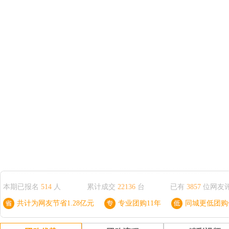
本期已报名
514
人
累计成交
22136
台
已有
3857
位网友
共计为网友节省1.28亿元
专业团购11年
同城更低团购