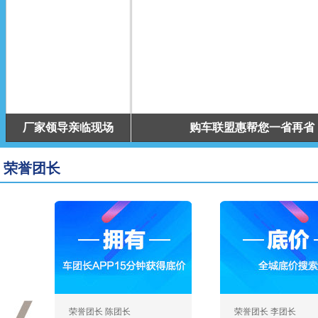
厂家领导亲临现场
购车联盟惠帮您一省再省
东风悦达起亚百城千团嘉兴站
购车联盟惠得到杭城车友的支持与认可，帮助
当日成交321台
愉悦的环境中购得爱车。
荣誉团长
荣誉团长 陈团长
荣誉团长 李团长