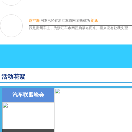
谢**海
网友已经在浙江车市网团购成功
朗逸
我是衢州车主，为浙江车市网团购慕名而来。看来没有让我失望
活动花絮
汽车联盟峰会