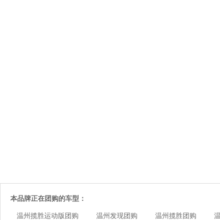
本品牌正在团购的车型：
温州揽胜运动版团购
温州发现团购
温州揽胜团购