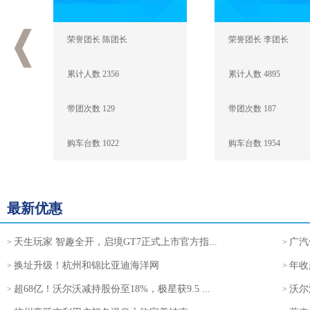
荣誉团长 陈团长
荣誉团长 李团长
累计人数 2356
累计人数 4895
带团次数 129
带团次数 187
购车台数 1022
购车台数 1954
最新优惠
天生玩家 智趣全开，启境GT7正式上市官方指...
广汽
>
>
换址升级！杭州和锦比亚迪海洋网
年收
>
>
超68亿！沃尔沃减持股份至18%，极星获9.5 ...
沃尔
>
>