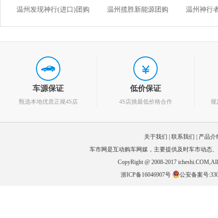
温州发现神行(进口)团购
温州揽胜新能源团购
温州神行者
车源保证
低价保证
甄选本地优质正规4S店
4S店挑最低价格合作
规
关于我们
|
联系我们
|
产品介
车市网是互动购车网媒，主要提供及时车市动态、
CopyRight @ 2008-2017 icheshi
浙ICP备16046907号
公安备案号:3301