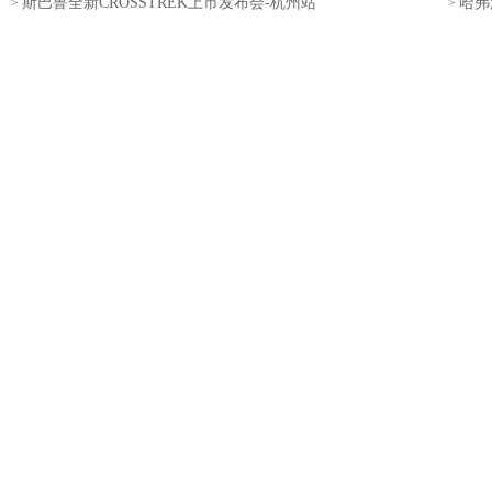
斯巴鲁全新CROSSTREK上市发布会-杭州站
哈弗
>
>