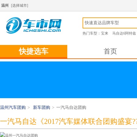
温州
[
选择城市
]
热门车型：
宝来
马自达6阿特兹
快捷选车
首页
温州汽车团购
>
新车团购
>
一汽马自达团购
一汽马自达《2017汽车媒体联合团购盛宴