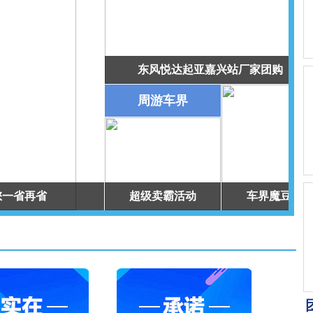
东风悦达起亚嘉兴站厂家团购
东风悦达起亚百城千团嘉兴站当日成交321台
周游车界
您一省再省
超级卖霸活动
车界魔豆
与认可，帮助车友在轻松
评选整个温州的优秀销售顾
香车与美女的邂逅，评
问，第一名奖励小轿车一辆
选最美车模