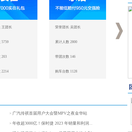
 王团长
荣誉团长 吴团长
荣誉
5759
累计人数 2800
累计人
203
带团次数 146
带团次
2214
购车台数 1128
购车台
广汽传祺首届用户大会暨MPV之夜金华站
>
年收超3000亿！保时捷 2023 年销量和利润...
>