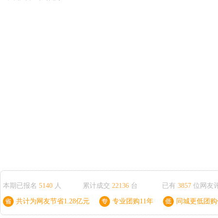
本期已报名
5140
人
累计成交
22136
台
已有
3857
位网友
共计为网友节省1.28亿元
专业团购11年
同城更低团购