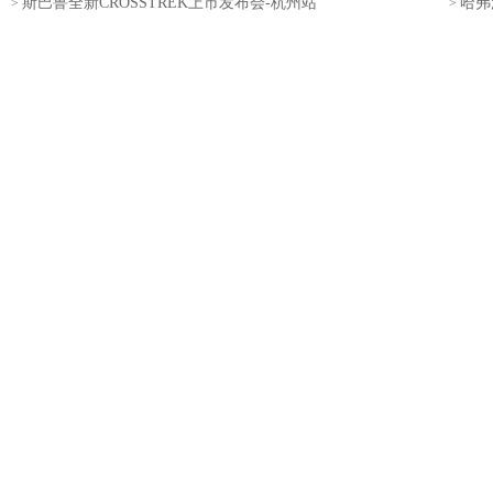
斯巴鲁全新CROSSTREK上市发布会-杭州站
哈弗
>
>