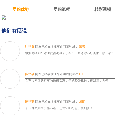
团购优势
团购流程
精彩视频
他们有话说
叶**鑫
网友已经在浙江车市网团购成功
滨智
很多同级别车对比就很明显了，买车一直考虑不好买那一款，参加车
陈**轶
网友已经在浙江车市网团购成功
CX一5
在车市网团购买车的确很实惠，还送5000礼包，很划算，方便。
陈**燕
网友已经在浙江车市网团购成功
威朗
车市网团购的价格不错，还送5000礼包。很划算！