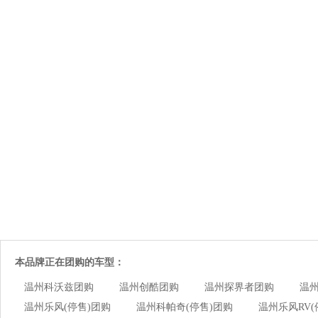
本品牌正在团购的车型：
温州科沃兹团购
温州创酷团购
温州探界者团购
温州
温州乐风(停售)团购
温州科帕奇(停售)团购
温州乐风RV(